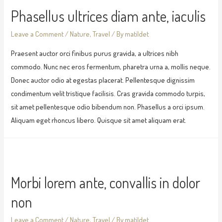
Phasellus ultrices diam ante, iaculis
Leave a Comment
/
Nature
,
Travel
/ By
matildet
Praesent auctor orci finibus purus gravida, a ultrices nibh
commodo. Nunc nec eros fermentum, pharetra urna a, mollis neque.
Donec auctor odio at egestas placerat. Pellentesque dignissim
condimentum velit tristique facilisis. Cras gravida commodo turpis,
sit amet pellentesque odio bibendum non. Phasellus a orci ipsum.
Aliquam eget rhoncus libero. Quisque sit amet aliquam erat.
Morbi lorem ante, convallis in dolor
non
Leave a Comment
/
Nature
,
Travel
/ By
matildet