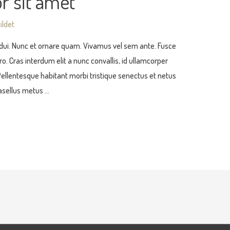
r sit amet
ildet
c dui. Nunc et ornare quam. Vivamus vel sem ante. Fusce
o. Cras interdum elit a nunc convallis, id ullamcorper
t. Pellentesque habitant morbi tristique senectus et netus
asellus metus …