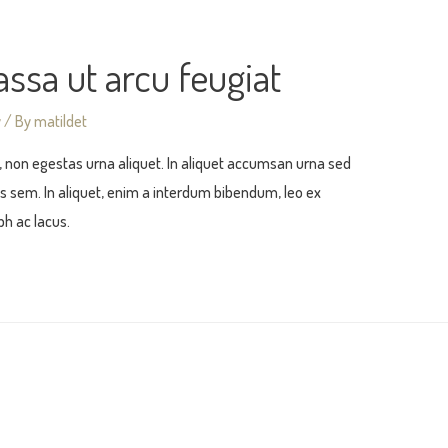
ssa ut arcu feugiat
y
/ By
matildet
ue, non egestas urna aliquet. In aliquet accumsan urna sed
sis sem. In aliquet, enim a interdum bibendum, leo ex
ibh ac lacus.