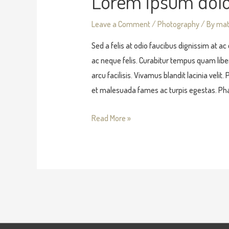
Lorem ipsum dolo
Leave a Comment
/
Photography
/ By
mat
Sed a felis at odio faucibus dignissim at a
ac neque felis. Curabitur tempus quam liber
arcu facilisis. Vivamus blandit lacinia veli
et malesuada fames ac turpis egestas. Ph
Read More »