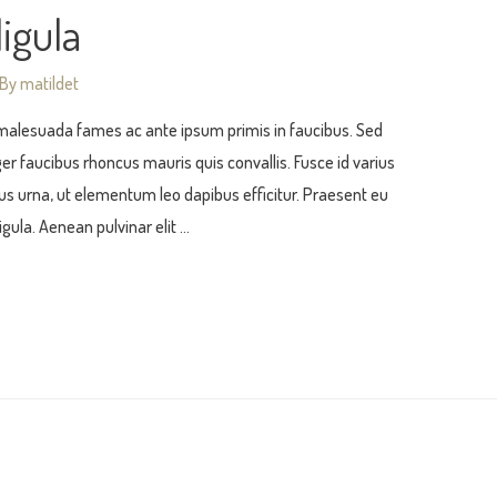
ligula
 By
matildet
 malesuada fames ac ante ipsum primis in faucibus. Sed
r faucibus rhoncus mauris quis convallis. Fusce id varius
metus urna, ut elementum leo dapibus efficitur. Praesent eu
ligula. Aenean pulvinar elit …